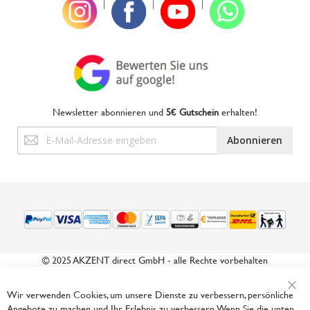
|
|
|
Newsletter abonnieren und
5€ Gutschein
erhalten!
Anmeldung
Abonnieren
zum
Newsletter:
© 2025 AKZENT direct GmbH - alle Rechte vorbehalten
Wir verwenden Cookies, um unsere Dienste zu verbessern, persönliche
Sch
Angebote zu machen und Ihr Erlebnis zu verbessern. Wenn Sie die unten