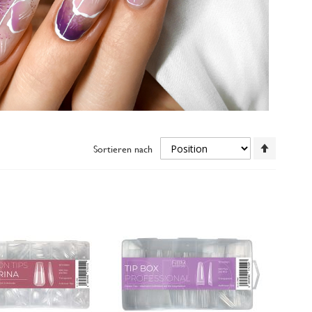
In
Sortieren nach
absteigen
Reihenfol