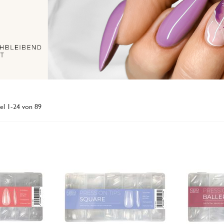
kel
1
-
24
von
89