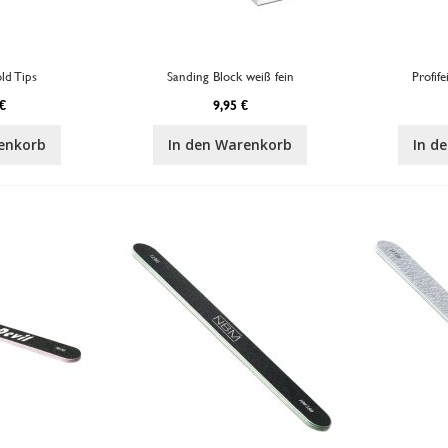
ld Tips
Sanding Block weiß fein
Profif
€
9,95 €
enkorb
In den Warenkorb
In d