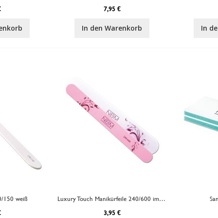
€
7,95 €
enkorb
In den Warenkorb
In d
0/150 weiß
Luxury Touch Manikürfeile 240/600 im Etui
Sa
€
3,95 €