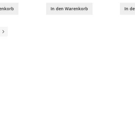
enkorb
In den Warenkorb
In d
Seite
Weiter