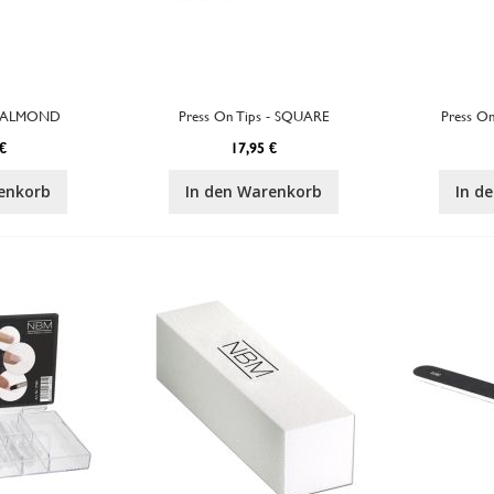
 - ALMOND
Press On Tips - SQUARE
Press O
€
17,95 €
enkorb
In den Warenkorb
In d