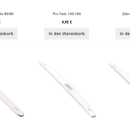
ile 80/80
Pro Feile 100/180
Zebr
€
9,95 €
enkorb
In den Warenkorb
In d