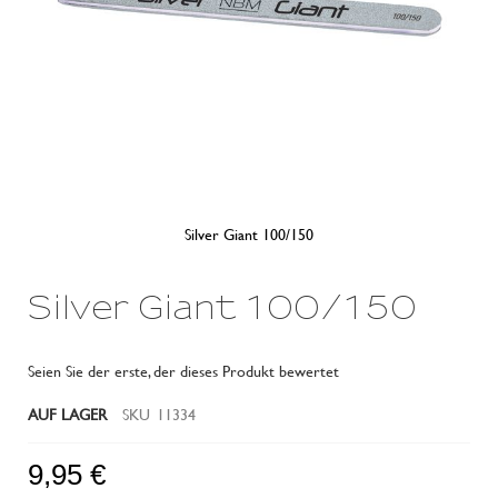
Silver Giant 100/150
Zum
Anfang
Silver Giant 100/150
der
Bildergalerie
springen
Seien Sie der erste, der dieses Produkt bewertet
AUF LAGER
SKU
11334
9,95 €