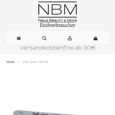
Versandkostenfrei ab 30€
Direkt
zum
Home
Silver Giant 100/150
Inhalt
Zum
Ende
der
Bildergalerie
springen