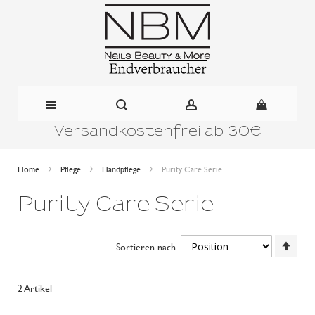
Versandkostenfrei ab 30€
Direkt
zum
Home
Pflege
Handpflege
Purity Care Serie
Inhalt
Purity Care Serie
In
Sortieren nach
abst
Reih
2
Artikel