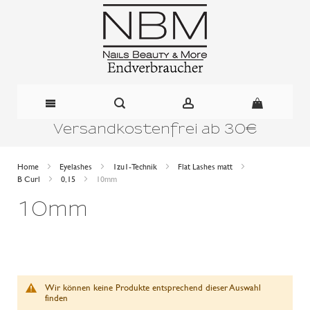
Versandkostenfrei ab 30€
Direkt
zum
Home
Eyelashes
1zu1-Technik
Flat Lashes matt
B Curl
0,15
10mm
Inhalt
10mm
Wir können keine Produkte entsprechend dieser Auswahl
finden