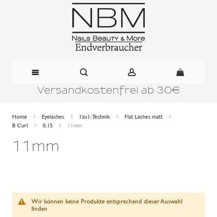
Versandkostenfrei ab 30€
Direkt
zum
Home
Eyelashes
1zu1-Technik
Flat Lashes matt
B Curl
0,15
11mm
Inhalt
11mm
Wir können keine Produkte entsprechend dieser Auswahl
finden