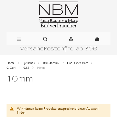
Versandkostenfrei ab 30€
Direkt
zum
Home
Eyelashes
1zu1-Technik
Flat Lashes matt
C Curl
0,15
10mm
Inhalt
10mm
Wir können keine Produkte entsprechend dieser Auswahl
finden