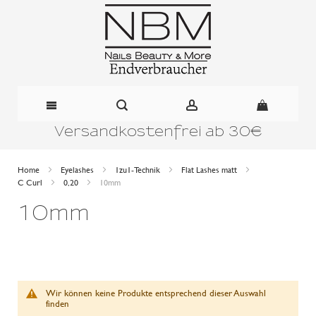
Versandkostenfrei ab 30€
Direkt
zum
Home
Eyelashes
1zu1-Technik
Flat Lashes matt
C Curl
0,20
10mm
Inhalt
10mm
Wir können keine Produkte entsprechend dieser Auswahl
finden