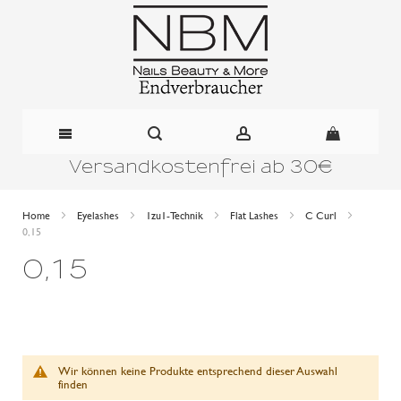
Versandkostenfrei ab 30€
Direkt
zum
Home
Eyelashes
1zu1-Technik
Flat Lashes
C Curl
0,15
Inhalt
0,15
Wir können keine Produkte entsprechend dieser Auswahl
finden