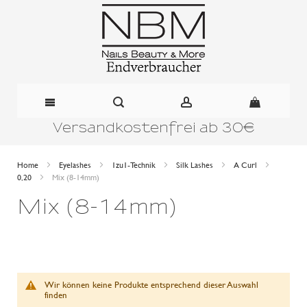
Versandkostenfrei ab 30€
Direkt
zum
Home
Eyelashes
1zu1-Technik
Silk Lashes
A Curl
0,20
Mix (8-14mm)
Inhalt
Mix (8-14mm)
Wir können keine Produkte entsprechend dieser Auswahl
finden