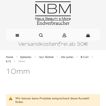
Versandkostenfrei ab 30€
Direkt
zum
Home
Eyelashes
1zu1-Technik
Silk Lashes
B Curl
0,15
10mm
Inhalt
10mm
Wir können keine Produkte entsprechend dieser Auswahl
finden