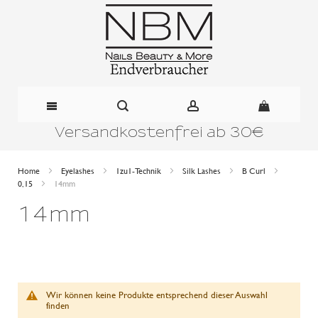
Versandkostenfrei ab 30€
Direkt
zum
Home
Eyelashes
1zu1-Technik
Silk Lashes
B Curl
0,15
14mm
Inhalt
14mm
Wir können keine Produkte entsprechend dieser Auswahl
finden