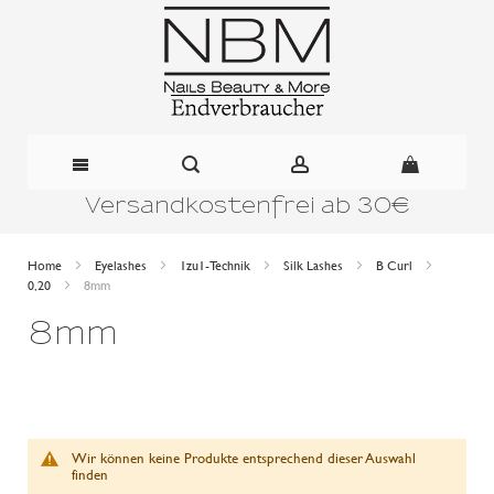
Versandkostenfrei ab 30€
Direkt
zum
Home
Eyelashes
1zu1-Technik
Silk Lashes
B Curl
0,20
8mm
Inhalt
8mm
Wir können keine Produkte entsprechend dieser Auswahl
finden