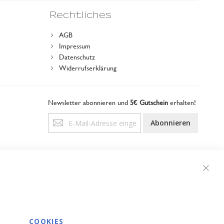
Rechtliches
AGB
Impressum
Datenschutz
Widerrufserklärung
Newsletter abonnieren und
5€ Gutschein
erhalten!
Anmeldung
Abonnieren
zum
Newsletter:
Schli
COOKIES