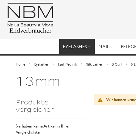
Direkt
zum
Inhalt
EYELASHES
NAIL
PFLEG
Home
Eyelashes
1zu1-Technik
Silk Lashes
B Curl
0,
13mm
Wir können keine
Produkte
vergleichen
Sie haben keine Artikel in Ihrer
Vergleichsliste