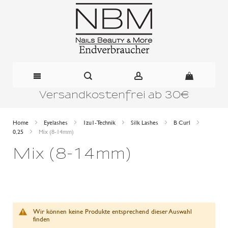
Versandkostenfrei ab 30€
Direkt
zum
Home
Eyelashes
1zu1-Technik
Silk Lashes
B Curl
0,25
Mix (8-14mm)
Inhalt
Mix (8-14mm)
Wir können keine Produkte entsprechend dieser Auswahl
finden