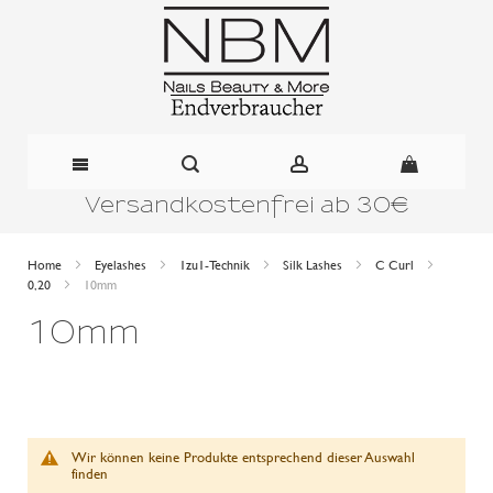
Versandkostenfrei ab 30€
Direkt
zum
Home
Eyelashes
1zu1-Technik
Silk Lashes
C Curl
0,20
10mm
Inhalt
10mm
Wir können keine Produkte entsprechend dieser Auswahl
finden