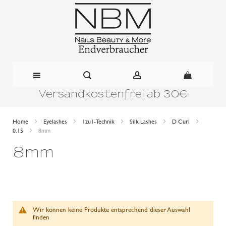
Versandkostenfrei ab 30€
Direkt
zum
Home
Eyelashes
1zu1-Technik
Silk Lashes
D Curl
0,15
8mm
Inhalt
8mm
Wir können keine Produkte entsprechend dieser Auswahl
finden