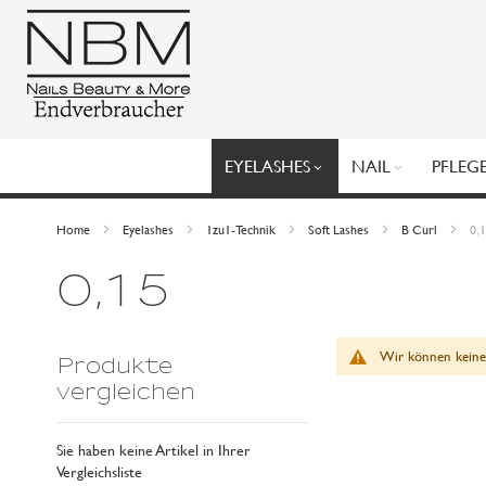
Direkt
zum
Inhalt
EYELASHES
NAIL
PFLEG
Home
Eyelashes
1zu1-Technik
Soft Lashes
B Curl
0,
0,15
Wir können keine
Produkte
vergleichen
Sie haben keine Artikel in Ihrer
Vergleichsliste