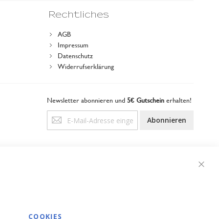
Rechtliches
AGB
Impressum
Datenschutz
Widerrufserklärung
Newsletter abonnieren und
5€ Gutschein
erhalten!
Anmeldung
Abonnieren
zum
Newsletter:
Schli
COOKIES