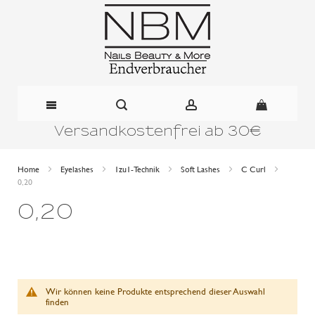
Versandkostenfrei ab 30€
Direkt
zum
Home
Eyelashes
1zu1-Technik
Soft Lashes
C Curl
0,20
Inhalt
0,20
Wir können keine Produkte entsprechend dieser Auswahl
finden