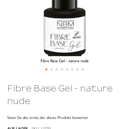
Fibre Base Gel - nature nude
Zum
Anfang
Fibre Base Gel - nature
der
Bildergalerie
springen
nude
Seien Sie der erste, der dieses Produkt bewertet
AUF LAGER
SKU
12770