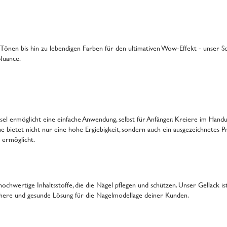
e-Tönen bis hin zu lebendigen Farben für den ultimativen Wow-Effekt - unser 
 Nuance.
nsel ermöglicht eine einfache Anwendung, selbst für Anfänger. Kreiere im Han
e bietet nicht nur eine hohe Ergiebigkeit, sondern auch ein ausgezeichnetes Pr
n ermöglicht.
chwertige Inhaltsstoffe, die die Nägel pflegen und schützen. Unser Gellack ist
ichere und gesunde Lösung für die Nagelmodellage deiner Kunden.