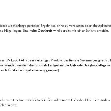
bietet wochenlange perfekte Ergebnisse, ohne zu verblassen oder abzusplittern.
ose Nägel legen. Eine
hohe Deckkraft
wird bereits mit einer Schicht erreicht.
r UV Lack 4 All ist ein vielseitiges Produkt, das für alle Systeme geeignet ist. 
 verwendet werden, aber auch als
Farbgel auf die Gel- oder Acrylmodellage
ve
uch für die Fußnagellackierung geeignet).
n Formel trocknet der Gellack in Sekunden unter UV- oder LED-Licht, sodass 
ielen kannst.