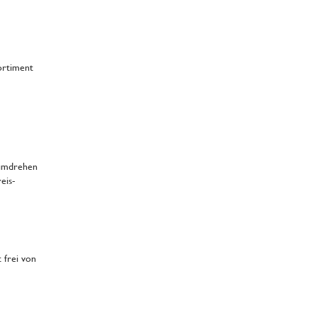
Sortiment
dumdrehen
eis-
 frei von