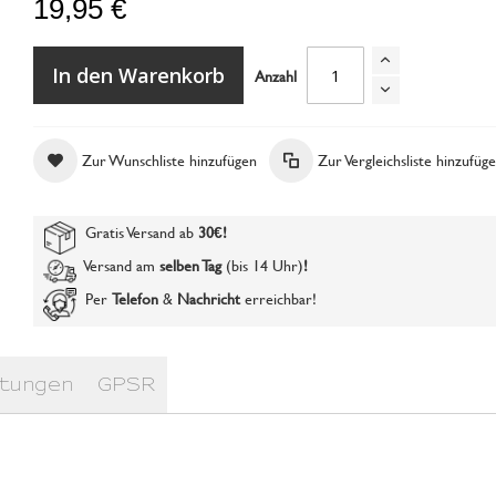
19,95 €
In den Warenkorb
Anzahl
Zur Wunschliste hinzufügen
Zur Vergleichsliste hinzufüg
UV Lack 4 all tropical peach
Gratis Versand ab
30€
!
Versand am
selben Tag
(bis 14 Uhr)
!
Per
Telefon
&
Nachricht
erreichbar!
tungen
GPSR