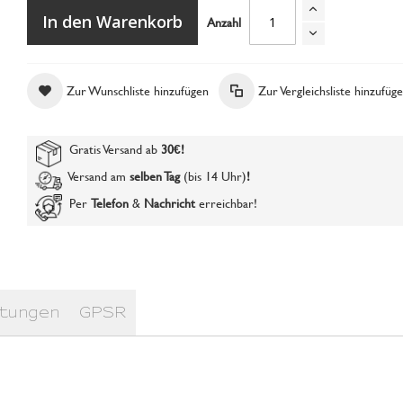
In den Warenkorb
Anzahl
Zur Wunschliste hinzufügen
Zur Vergleichsliste hinzufüg
Gratis Versand ab
30€
!
UV Lack 4 all dark nude
Versand am
selben Tag
(bis 14 Uhr)
!
Per
Telefon
&
Nachricht
erreichbar!
tungen
GPSR