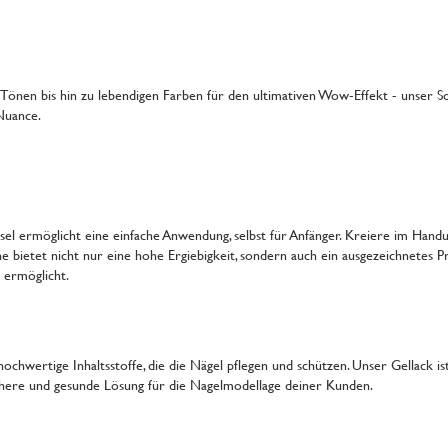
e-Tönen bis hin zu lebendigen Farben für den ultimativen Wow-Effekt - unser 
 Nuance.
nsel ermöglicht eine einfache Anwendung, selbst für Anfänger. Kreiere im Han
e bietet nicht nur eine hohe Ergiebigkeit, sondern auch ein ausgezeichnetes Pr
n ermöglicht.
chwertige Inhaltsstoffe, die die Nägel pflegen und schützen. Unser Gellack ist
ichere und gesunde Lösung für die Nagelmodellage deiner Kunden.