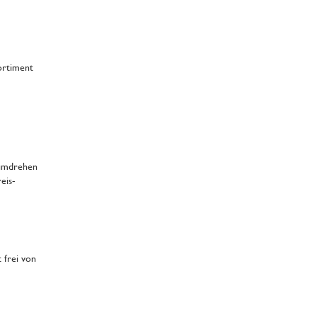
Sortiment
dumdrehen
eis-
 frei von