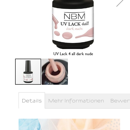
UV Lack 4 all dark nude
Zum
Anfang
der
Details
Mehr Informationen
Bewer
Bildergalerie
springen