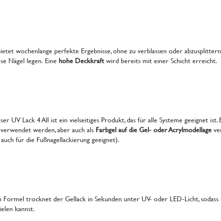
bietet wochenlange perfekte Ergebnisse, ohne zu verblassen oder abzusplittern.
ose Nägel legen. Eine
hohe Deckkraft
wird bereits mit einer Schicht erreicht.
r UV Lack 4 All ist ein vielseitiges Produkt, das für alle Systeme geeignet ist. 
 verwendet werden, aber auch als
Farbgel auf die Gel- oder Acrylmodellage
ve
uch für die Fußnagellackierung geeignet).
n Formel trocknet der Gellack in Sekunden unter UV- oder LED-Licht, sodass 
ielen kannst.