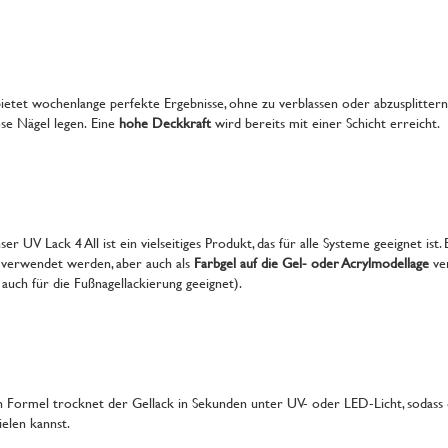
bietet wochenlange perfekte Ergebnisse, ohne zu verblassen oder abzusplittern.
ose Nägel legen. Eine
hohe Deckkraft
wird bereits mit einer Schicht erreicht.
r UV Lack 4 All ist ein vielseitiges Produkt, das für alle Systeme geeignet ist. 
 verwendet werden, aber auch als
Farbgel auf die Gel- oder Acrylmodellage
ve
uch für die Fußnagellackierung geeignet).
n Formel trocknet der Gellack in Sekunden unter UV- oder LED-Licht, sodass 
ielen kannst.