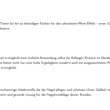
e-Tönen bis hin zu lebendigen Farben für den ultimativen Wow-Effekt - unser 
 Nuance.
nsel ermöglicht eine einfache Anwendung, selbst für Anfänger. Kreiere im Han
e bietet nicht nur eine hohe Ergiebigkeit, sondern auch ein ausgezeichnetes Pr
n ermöglicht.
chwertige Inhaltsstoffe, die die Nägel pflegen und schützen. Unser Gellack ist
ichere und gesunde Lösung für die Nagelmodellage deiner Kunden.