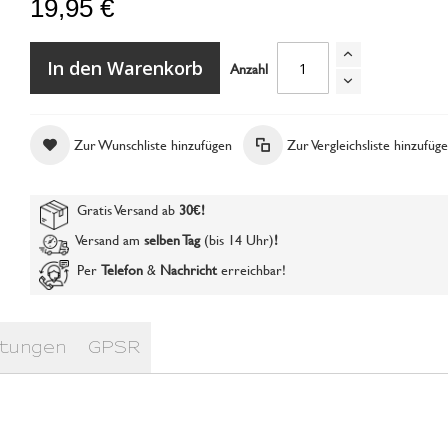
19,95 €
In den Warenkorb
Anzahl
Zur Wunschliste hinzufügen
Zur Vergleichsliste hinzufüg
UV Lack 4 all - smokey grey
Gratis Versand ab
30€
!
Versand am
selben Tag
(bis 14 Uhr)
!
Per
Telefon
&
Nachricht
erreichbar!
tungen
GPSR