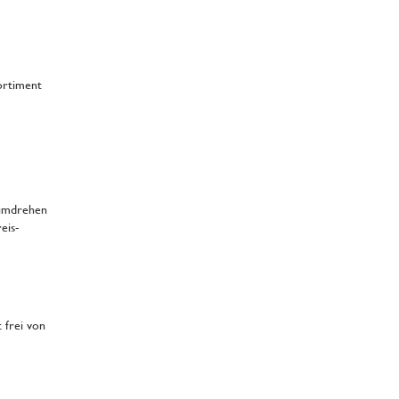
Sortiment
dumdrehen
eis-
 frei von