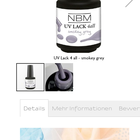
UV Lack 4 all - smokey grey
Zum
Anfang
der
Details
Mehr Informationen
Bewer
Bildergalerie
springen