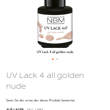
UV Lack 4 all golden nude
Zum
Anfang
UV Lack 4 all golden
der
Bildergalerie
springen
nude
Seien Sie der erste, der dieses Produkt bewertet
AUF LAGER
SKU
12983