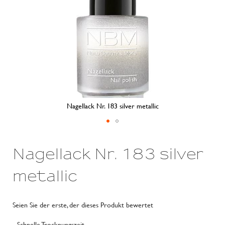
Nagellack Nr. 183 silver metallic
Zum
Anfang
Nagellack Nr. 183 silver
der
Bildergalerie
springen
metallic
Seien Sie der erste, der dieses Produkt bewertet
- Schnelle Trocknungszeit