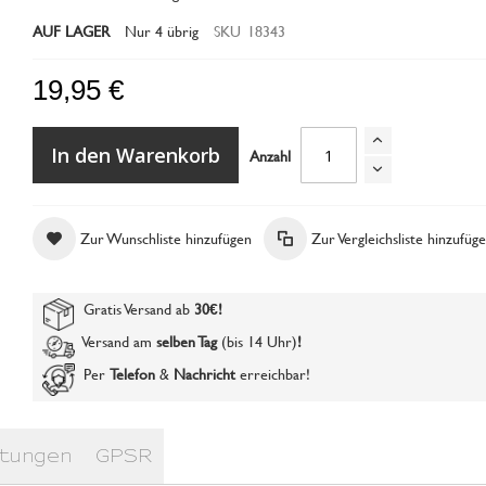
AUF LAGER
Nur
4
übrig
SKU
18343
19,95 €
In den Warenkorb
Anzahl
PolyTec - Brush'n Applicator
Zur Wunschliste hinzufügen
Zur Vergleichsliste hinzufüg
Gratis Versand ab
30€
!
Versand am
selben Tag
(bis 14 Uhr)
!
Per
Telefon
&
Nachricht
erreichbar!
tungen
GPSR