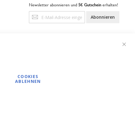
Newsletter abonnieren und
5€ Gutschein
erhalten!
Anmeldung
Abonnieren
zum
Newsletter:
Schli
COOKIES
ABLEHNEN