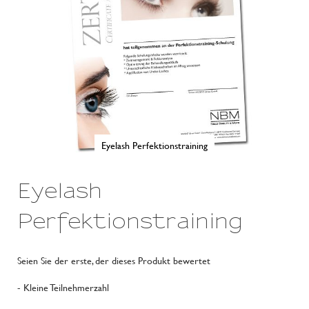
Eyelash Perfektionstraining
Zum
Anfang
Eyelash
der
Bildergalerie
springen
Perfektionstraining
Seien Sie der erste, der dieses Produkt bewertet
- Kleine Teilnehmerzahl