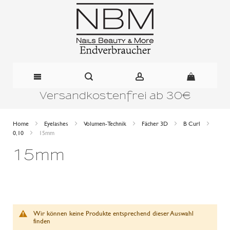
Versandkostenfrei ab 30€
Direkt
zum
Home
Eyelashes
Volumen-Technik
Fächer 3D
B Curl
0,10
15mm
Inhalt
15mm
Wir können keine Produkte entsprechend dieser Auswahl
finden