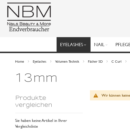
Direkt
zum
Inhalt
EYELASHES
NAIL
PFLEG
Home
Eyelashes
Volumen-Technik
Fächer 5D
C Curl
13mm
Wir können keine
Produkte
vergleichen
Sie haben keine Artikel in Ihrer
Vergleichsliste