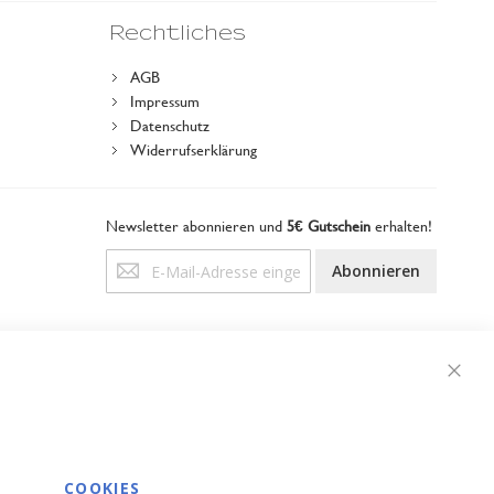
Rechtliches
AGB
Impressum
Datenschutz
Widerrufserklärung
Newsletter abonnieren und
5€ Gutschein
erhalten!
Anmeldung
Abonnieren
zum
Newsletter:
Schli
COOKIES