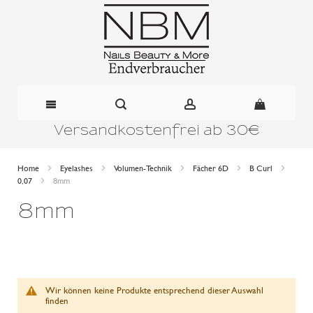
Versandkostenfrei ab 30€
Direkt
zum
Home
Eyelashes
Volumen-Technik
Fächer 6D
B Curl
0,07
8mm
Inhalt
8mm
Wir können keine Produkte entsprechend dieser Auswahl
finden