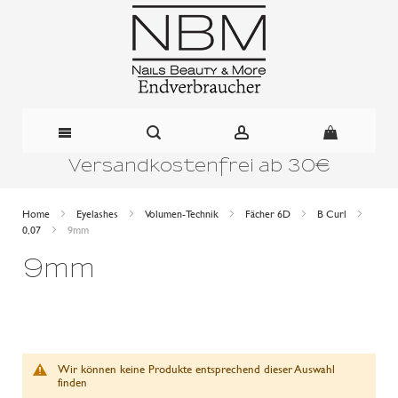
Versandkostenfrei ab 30€
Direkt
zum
Home
Eyelashes
Volumen-Technik
Fächer 6D
B Curl
0,07
9mm
Inhalt
9mm
Wir können keine Produkte entsprechend dieser Auswahl
finden