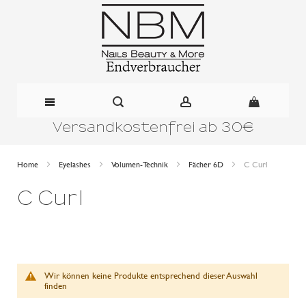
Versandkostenfrei ab 30€
Direkt
zum
Home
Eyelashes
Volumen-Technik
Fächer 6D
C Curl
Inhalt
C Curl
Wir können keine Produkte entsprechend dieser Auswahl
finden