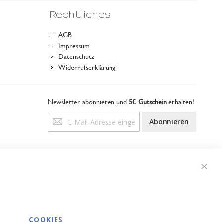
Rechtliches
AGB
Impressum
Datenschutz
Widerrufserklärung
Newsletter abonnieren und
5€ Gutschein
erhalten!
Anmeldung
Abonnieren
zum
Newsletter:
Schli
COOKIES