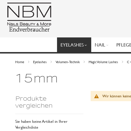
Direkt
zum
Inhalt
EYELASHES
NAIL
PFLEG
Home
Eyelashes
Volumen-Technik
Magic Volume Lashes
C 
15mm
Wir können keine
Produkte
vergleichen
Sie haben keine Artikel in Ihrer
Vergleichsliste