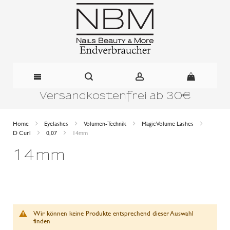
Versandkostenfrei ab 30€
Direkt
zum
Home
Eyelashes
Volumen-Technik
Magic Volume Lashes
D Curl
0,07
14mm
Inhalt
14mm
Wir können keine Produkte entsprechend dieser Auswahl
finden