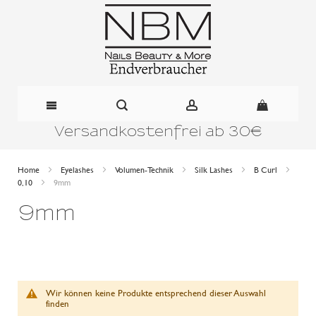
Versandkostenfrei ab 30€
Direkt
zum
Home
Eyelashes
Volumen-Technik
Silk Lashes
B Curl
0,10
9mm
Inhalt
9mm
Wir können keine Produkte entsprechend dieser Auswahl
finden