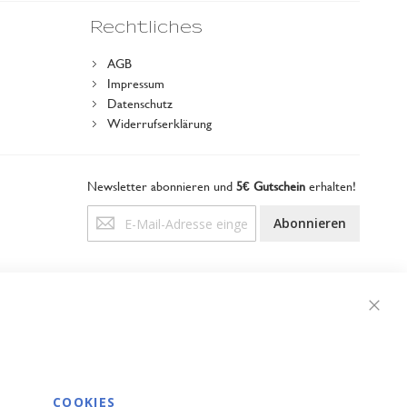
Rechtliches
AGB
Impressum
Datenschutz
Widerrufserklärung
Newsletter abonnieren und
5€ Gutschein
erhalten!
Anmeldung
Abonnieren
zum
Newsletter:
Schli
COOKIES