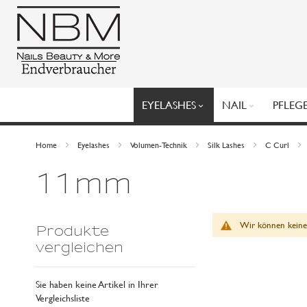
Direkt
zum
Inhalt
EYELASHES
NAIL
PFLEG
Home
Eyelashes
Volumen-Technik
Silk Lashes
C Curl
11mm
Wir können keine
Produkte
vergleichen
Sie haben keine Artikel in Ihrer
Vergleichsliste