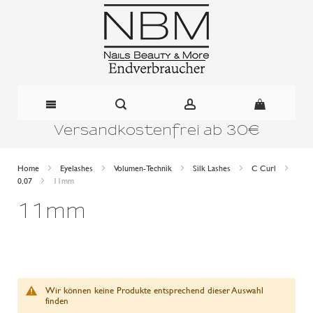
Versandkostenfrei ab 30€
Direkt
zum
Home
Eyelashes
Volumen-Technik
Silk Lashes
C Curl
0,07
11mm
Inhalt
11mm
Wir können keine Produkte entsprechend dieser Auswahl
finden