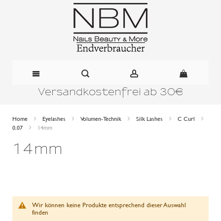
Versandkostenfrei ab 30€
Direkt
zum
Home
Eyelashes
Volumen-Technik
Silk Lashes
C Curl
0,07
14mm
Inhalt
14mm
Wir können keine Produkte entsprechend dieser Auswahl
finden