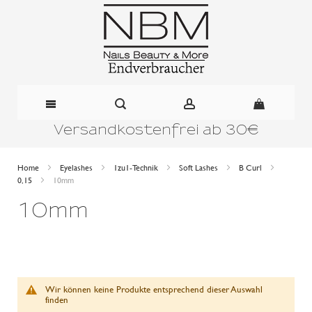
Versandkostenfrei ab 30€
Direkt
zum
Home
Eyelashes
1zu1-Technik
Soft Lashes
B Curl
0,15
10mm
Inhalt
10mm
Wir können keine Produkte entsprechend dieser Auswahl
finden