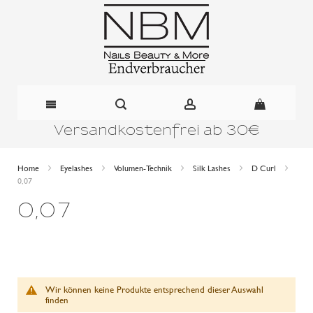
Versandkostenfrei ab 30€
Direkt
zum
Home
Eyelashes
Volumen-Technik
Silk Lashes
D Curl
0,07
Inhalt
0,07
Wir können keine Produkte entsprechend dieser Auswahl
finden